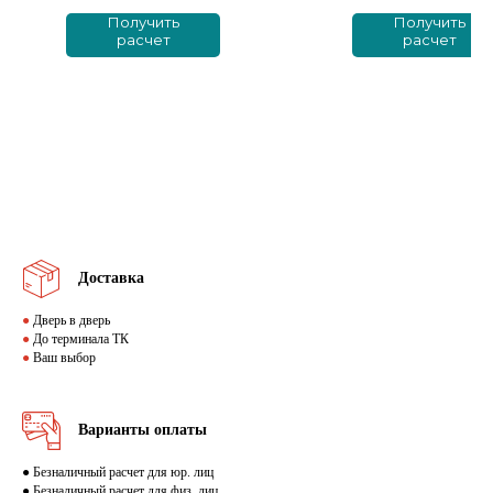
Получить
Получить
расчет
расчет
Доставка
●
Дверь в дверь
●
До терминала ТК
●
Ваш выбор
Варианты оплаты
● Безналичный расчет для юр. лиц
● Безналичный расчет для физ. лиц