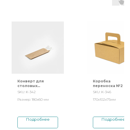
Конверт для
Коробка
столовых
переноска №2
приборов
SKU:
K-342
SKU:
K-346
Размер: 180х60 мм
170х102х75мм
Подробнее
Подробнее