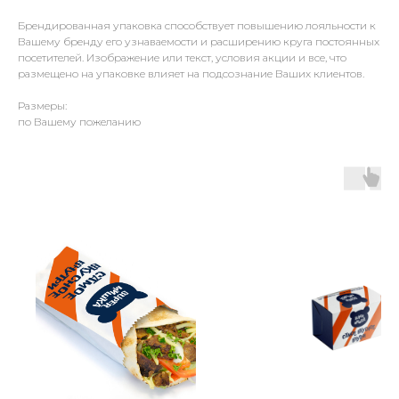
Брендированная упаковка способствует повышению лояльности к
Вашему бренду его узнаваемости и расширению круга постоянных
посетителей. Изображение или текст, условия акции и все, что
размещено на упаковке влияет на подсознание Ваших клиентов.
Размеры:
по Вашему пожеланию