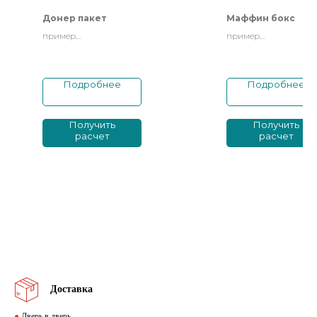
Донер пакет
Маффин бокс
пример
пример
брендированной
брендированной
упаковки
упаковки
Подробнее
Подробнее
Получить
Получить
расчет
расчет
Доставка
●
Дверь в дверь